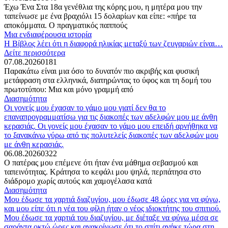
Έχω Ένα Στα 18α γενέθλια της κόρης μου, η μητέρα μου την
ταπείνωσε με ένα βραχιόλι 15 δολαρίων και είπε: «πήρε τα
αποκόμματα. Ο πραγματικός παππούς
Μια ενδιαφέρουσα ιστορία
Η Βίβλος λέει ότι η διαφορά ηλικίας μεταξύ των ζευγαριών είναι…
Δείτε περισσότερα
07.08.2026
0
181
Παρακάτω είναι μια όσο το δυνατόν πιο ακριβής και φυσική
μετάφραση στα ελληνικά, διατηρώντας το ύφος και τη δομή του
πρωτοτύπου: Μια και μόνο γραμμή από
Διασημότητα
Οι γονείς μου έχασαν το γάμο μου γιατί δεν θα το
επαναπρογραμματίσω για τις διακοπές των αδελφών μου με άνθη
κερασιάς. Οι γονείς μου έχασαν το γάμο μου επειδή αρνήθηκα να
το ξανακάνω γύρω από τις πολυτελείς διακοπές των αδελφών μου
με άνθη κερασιάς.
06.08.2026
0
322
Ο πατέρας μου επέμενε ότι ήταν ένα μάθημα σεβασμού και
ταπεινότητας. Κράτησα το κεφάλι μου ψηλά, περπάτησα στο
διάδρομο χωρίς αυτούς και χαμογέλασα κατά
Διασημότητα
Μου έδωσε τα χαρτιά διαζυγίου, μου έδωσε 48 ώρες για να φύγω,
και μου είπε ότι η νέα του φίλη ήταν ο νέος ιδιοκτήτης του σπιτιού.
Μου έδωσε τα χαρτιά του διαζυγίου, με διέταξε να φύγω μέσα σε
σαράντα οκτώ ώρες και ανακοίνωσε ότι το σπίτι ανήκε τώρα στη