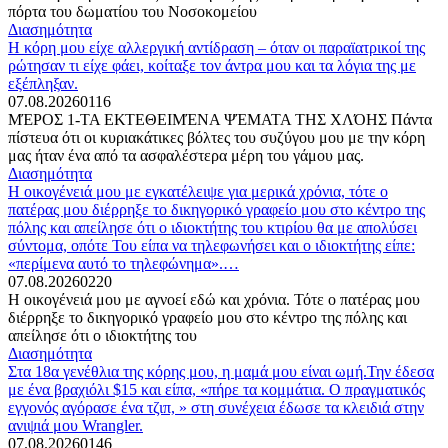
πόρτα του δωματίου του Νοσοκομείου
Διασημότητα
Η κόρη μου είχε αλλεργική αντίδραση – όταν οι παραϊατρικοί της
ρώτησαν τι είχε φάει, κοίταξε τον άντρα μου και τα λόγια της με
εξέπληξαν.
07.08.2026
0
116
ΜΈΡΟΣ 1-ΤΑ ΕΚΤΕΘΕΙΜΈΝΑ ΨΈΜΑΤΑ ΤΗΣ ΧΛΌΗΣ Πάντα
πίστευα ότι οι κυριακάτικες βόλτες του συζύγου μου με την κόρη
μας ήταν ένα από τα ασφαλέστερα μέρη του γάμου μας.
Διασημότητα
Η οικογένειά μου με εγκατέλειψε για μερικά χρόνια, τότε ο
πατέρας μου διέρρηξε το δικηγορικό γραφείο μου στο κέντρο της
πόλης και απείλησε ότι ο ιδιοκτήτης του κτιρίου θα με απολύσει
σύντομα, οπότε Του είπα να τηλεφωνήσει και ο ιδιοκτήτης είπε:
«περίμενα αυτό το τηλεφώνημα».…
07.08.2026
0
220
Η οικογένειά μου με αγνοεί εδώ και χρόνια. Τότε ο πατέρας μου
διέρρηξε το δικηγορικό γραφείο μου στο κέντρο της πόλης και
απείλησε ότι ο ιδιοκτήτης του
Διασημότητα
Στα 18α γενέθλια της κόρης μου, η μαμά μου είναι ωμή.Την έδεσα
με ένα βραχιόλι $15 και είπα, «πήρε τα κομμάτια. Ο πραγματικός
εγγονός αγόρασε ένα τζιπ, » στη συνέχεια έδωσε τα κλειδιά στην
ανιψιά μου Wrangler.
07.08.2026
0
146