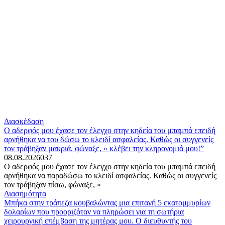
Διασκέδαση
Ο αδερφός μου έχασε τον έλεγχο στην κηδεία του μπαμπά επειδή
αρνήθηκα να του δώσω το κλειδί ασφαλείας. Καθώς οι συγγενείς
τον τράβηξαν μακριά, φώναξε, » κλέβει την κληρονομιά μου!”
08.08.2026
0
37
Ο αδερφός μου έχασε τον έλεγχο στην κηδεία του μπαμπά επειδή
αρνήθηκα να παραδώσω το κλειδί ασφαλείας. Καθώς οι συγγενείς
τον τράβηξαν πίσω, φώναξε, »
Διασημότητα
Μπήκα στην τράπεζα κουβαλώντας μια επιταγή 5 εκατομμυρίων
δολαρίων που προοριζόταν να πληρώσει για τη σωτήρια
χειρουργική επέμβαση της μητέρας μου. Ο διευθυντής του