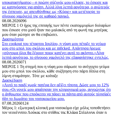
υποκαταστήματος—η πρώην σύζυγός μου-γέλασε, το έσκισε και
με κατηγόρησε για απάτη. Αλλά λίγα λεπτά αργότερα, ο ανώτερός
της έσπευσε, με απευθύνθηκε ως «Κύριε» και μετέτρεψε το
σίγουρο χαμόγελό της σε καθαρό πανικό.
08.08.2026
0
96
ΜΕΡΟΣ 1 Ο ήχος της επιταγής των πέντε εκατομμυρίων δολαρίων
που έσκισε στο μισό ήταν πιο μαλακός από τη φωνή της μητέρας
μου όταν ρώτησε αν θα επιβιώσει.
Διασημότητα
Στο cookout του τέταρτου Ιουλίου, η νύφη μου πέταξε το γεύμα
μου στο μπολ του σκύλου και με m0cked. Απάντησα ήρεμα:
«σύντομα όλοι θα ξέρουν ποιος κατέχει αυτό το ακίνητο.»Λίγα
λεπτά αργότερα, το σίγουρο χαμόγελό της εξαφανίστηκε εντελώς.
08.08.2026
0
71
ΜΕΡΟΣ 1 Τη στιγμή που η νύφη μου σάρωσε το ανέγγιχτο γεύμα
μου στο μπολ του σκύλου, κάθε συζήτηση στο πάρτι δίπλα στη
λίμνη σταμάτησε. Τότε με κοίταξε
Διασκέδαση
«Αυτό το παιδί χωρίς πατέρα δεν αξίζει τίποτα. Δώσε μου το 12%
σου.»Οι γονείς μου απαίτησαν την κληρονομιά μου, αγνοώντας ότι
ο άνθρωπος που επρόκειτο να πάρει τα πάντα από αυτούς πλησίαζε
ήδη το δωμάτιο του νοσοκομείου μου.
07.08.2026
0
124
Μέρος 1: εξωτερική κλινική μια νοσοκόμα είχε μόλις τοποθετήσει
τον νεογέννητο Λούκας στο στήθος της Κλάρα Στέρλινγκ όταν η