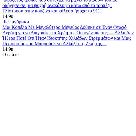
οδήγησε σε μια ψυχρή ανακάλυψη κάτω από το τραπέζι.
Γλίστρησα στην κουζίνα και κάλεσα ήσυχα το 911.
14.9к.
Без рубрики
Μια Κοπέλα Με Μεγαλύτερο Μέγεθος Δόθηκε σε Έναν Φτωχό
Αγρότη για να Διαγράψει τα Χρέη της Οικογένειάς της — Αλλά Δεν
Ήξερε Ποτέ Ότι Ήταν Ιδιοκτήτης Χιλιάδων Στρέμμάτων και Μιας
Περιουσίας που Μπορούσε να Αλλάξει τη Ζωή της…
14.9к.
О сайте